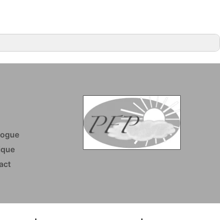
logue
ique
.
act