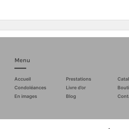
Menu
Accueil
Prestations
Cata
Condoléances
Livre d’or
Bout
En images
Blog
Cont