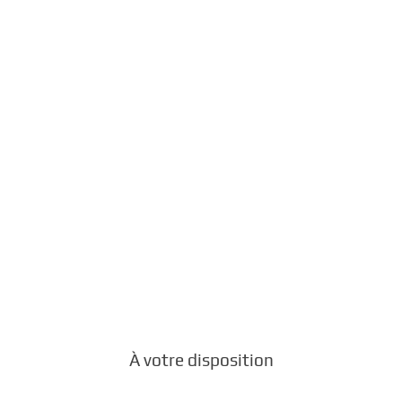
Nos maitres-mots :
on, sincérité, authenticité et professio
À votre disposition