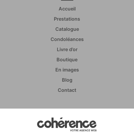
Condoléances Pleurtuit
Accueil
Condoléances Saint-Briac-sur-Mer
Condoléances Lancieux
Condoléances Saint-Jacut-de-la-Mer
Prestations
Condoléances Languenan
Condoléances Corseul
Catalogue
Condoléances Dinan
Condoléances Saint-Cast-le-Guildo
Condoléances
Condoléances Pleslin-Trigavou
Condoléances Tréméreuc
Livre d’or
Condoléances Plouër-sur-Rance
Condoléances Langrolay-sur-Rance
Condoléances Saint-Lunaire
Boutique
En images
Blog
Contact