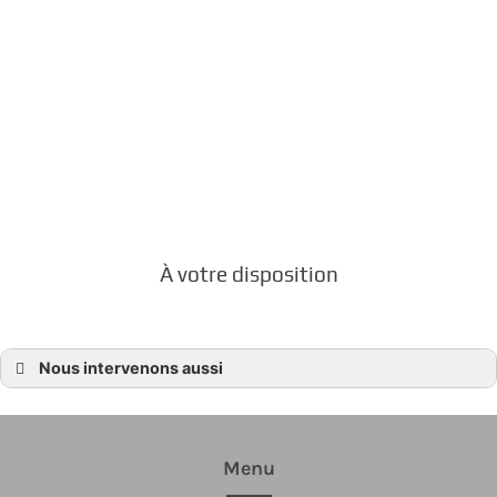
Une présence réconfortante dans les
moments les plus difficiles. Faites appel à
POMPES FUNEBRES POIDEVIN pour exprimer
vos condoléances avec respect et
empathie
À votre disposition
Nous intervenons aussi
Condoléances
Condoléances Beaussais-sur-Mer
Condoléances Plessix-Balisson
Condoléances Ploubalay
Condoléances Trégon
Menu
Condoléances Dinard
Condoléances La Richardais