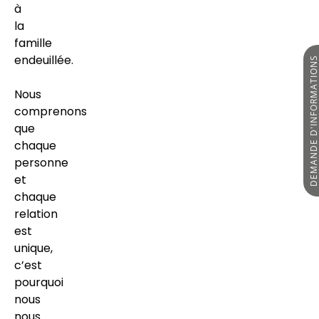
à
la
famille
endeuillée.
DEMANDE D'INFORMATIO
Nous
comprenons
que
chaque
personne
et
chaque
relation
est
unique,
c’est
pourquoi
nous
nous