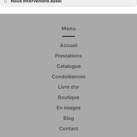
Nous intervenons aussi
Pompes Funèbres
Pompes Funèbres Beaussais-sur-Mer
Pompes Funèbres Plessix-Balisson
Pompes Funèbres Ploubalay
Pompes Funèbres Trégon
Menu
Pompes Funèbres Dinard
Pompes Funèbres La Richardais
Pompes Funèbres Pleurtuit
Accueil
Pompes Funèbres Saint-Briac-sur-Mer
Pompes Funèbres Lancieux
Pompes Funèbres Saint-Jacut-de-la-Mer
Prestations
Pompes Funèbres Languenan
Pompes Funèbres Corseul
Catalogue
Pompes Funèbres Dinan
Pompes Funèbres Saint-Cast-le-Guildo
Condoléances
Pompes Funèbres Pleslin-Trigavou
Pompes Funèbres Tréméreuc
Livre d’or
Pompes Funèbres Plouër-sur-Rance
Pompes Funèbres Langrolay-sur-Rance
Pompes Funèbres Saint-Lunaire
Boutique
En images
Blog
Contact