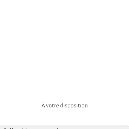
Nos maitres-mots :
discrétion, sincérité, authenticité et
professionnalisme.
À votre disposition