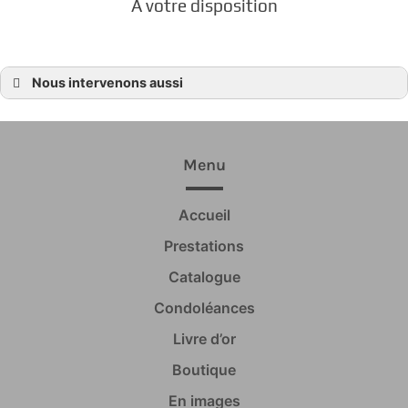
À votre disposition
Nous intervenons aussi
Contrat d’obsèques
Contrat d’obsèques Beaussais-sur-Mer
Contrat d’obsèques Plessix-Balisson
Contrat d’obsèques Ploubalay
Contrat d’obsèques Trégon
Menu
Contrat d’obsèques Dinard
Contrat d’obsèques La Richardais
Contrat d’obsèques Pleurtuit
Accueil
Contrat d’obsèques Saint-Briac-sur-Mer
Contrat d’obsèques Lancieux
Contrat d’obsèques Saint-Jacut-de-la-Mer
Prestations
Contrat d’obsèques Languenan
Contrat d’obsèques Corseul
Catalogue
Contrat d’obsèques Dinan
Contrat d’obsèques Saint-Cast-le-Guildo
Condoléances
Contrat d’obsèques Pleslin-Trigavou
Contrat d’obsèques Tréméreuc
Livre d’or
Contrat d’obsèques Plouër-sur-Rance
Contrat d’obsèques Langrolay-sur-Rance
Contrat d’obsèques Saint-Lunaire
Boutique
En images